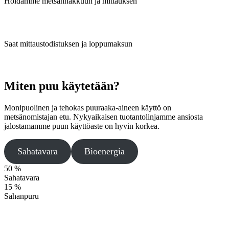
Hoidamme metsänhakkuun ja mittauksen
Saat mittaustodistuksen ja loppumaksun
Miten puu käytetään?
Monipuolinen ja tehokas puuraaka-aineen käyttö on
metsänomistajan etu. Nykyaikaisen tuotantolinjamme ansiosta
jalostamamme puun käyttöaste on hyvin korkea.
Sahatavara
Bioenergia
50 %
Sahatavara
15 %
Sahanpuru