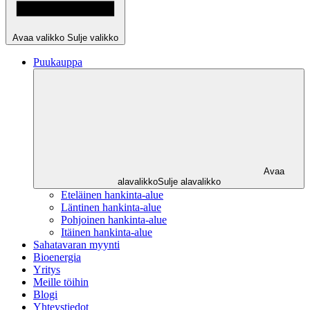
Avaa valikko
Sulje valikko
Puukauppa
Avaa
alavalikko
Sulje alavalikko
Eteläinen hankinta-alue
Läntinen hankinta-alue
Pohjoinen hankinta-alue
Itäinen hankinta-alue
Sahatavaran myynti
Bioenergia
Yritys
Meille töihin
Blogi
Yhteystiedot