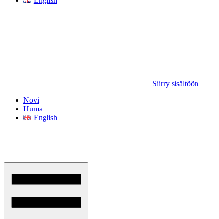
English
Siirry sisältöön
Novi
Huma
English
JPJ-
Wood