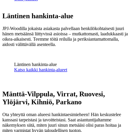
Läntinen hankinta-alue
JPJ-Woodilla jokaista asiakasta palvellaan henkilökohtaisesti juuri
hänen metsäänsä liittyvissä asioissa – mutkattomasti, laadukkaasti ja
oikea-aikaisesti. Teemme töitä reilulla ja periksiantamattomalla,
aidosti välittävällä asenteella.
Läntinen hankinta-alue
Katso kaikki hankinta-alueet
Mänttä-Vilppula, Virrat, Ruovesi,
Ylöjärvi, Kihniö, Parkano
Ota yhteyttä oman alueesi hankintaesimieheen! Hän keskustelee
kanssasi tarpeistasi ja tavoitteistasi. Saat asiantuntijaltamme
näkemyksen siitä, miten juuri sinun metsääsi olisi paras hoitaa ja
miten varmistat hyvän taloudellisen tuoton.