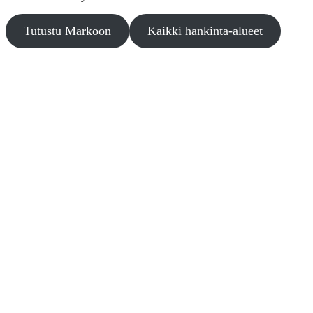
Tutustu Markoon
Kaikki hankinta-alueet