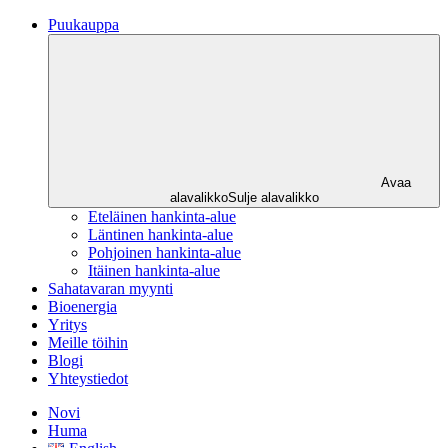
Puukauppa
Avaa
alavalikko
Sulje alavalikko
Eteläinen hankinta-alue
Läntinen hankinta-alue
Pohjoinen hankinta-alue
Itäinen hankinta-alue
Sahatavaran myynti
Bioenergia
Yritys
Meille töihin
Blogi
Yhteystiedot
Novi
Huma