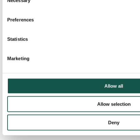
Necessary
Selection
Pohjoinen hankinta-alue
Itäinen hankinta-alue
Sahatavaran myynti
Preferences
Bioenergia
Yritys
Meille töihin
Blogi
Statistics
Yhteystiedot
Marketing
Allow all
Allow selection
Deny